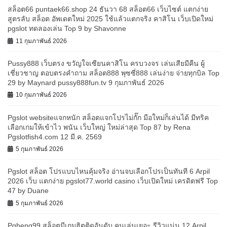
สล็อต66 puntaek66.shop 24 ธันวา 68 สล็อต66 เว็บไซต์ แตกง่าย
สูตรลับ สล็อต อัพเดตใหม่ 2025 ใช้แล้วแตกจริง คาสิโน เว็บเปิดใหม่
pgslot ทดลองเล่น Top 9 by Shavonne
11 กุมภาพันธ์ 2026
Pussy888 เว็บตรง ขวัญใจเซียนคาสิโน ครบวงจร เล่นเสียมีคืน ผู้
เชี่ยวชาญ ตอบตรงคำถาม สล็อต888 พุซซี่888 เล่นง่าย จ่ายทุกบิล Top
29 by Maynard pussy888fun.tv 9 กุมภาพันธ์ 2026
10 กุมภาพันธ์ 2026
Pgslot websiteแจกหนัก สล็อตแจกโปรไม่กั๊ก มือใหม่ก็เล่นได้ มีทริค
เลือกเกมให้เข้าไว พนัน เว็บใหญ่ ใหม่ล่าสุด Top 87 by Rena
Pgslotfish4.com 12 มี.ค. 2569
5 กุมภาพันธ์ 2026
Pgslot สล็อต โปรแบบไหนคุ้มจริง อ่านจบเลือกโปรเป็นทันที 6 Arpil
2026 เว็บ แตกง่าย pgslot77.world casino เว็บเปิดใหม่ เครดิตฟรี Top
47 by Duane
5 กุมภาพันธ์ 2026
Pgheng99 สล็อตมีเกมฮิตติดอันดับ คนเล่นเยอะ รีวิวแน่น 12 Arpil