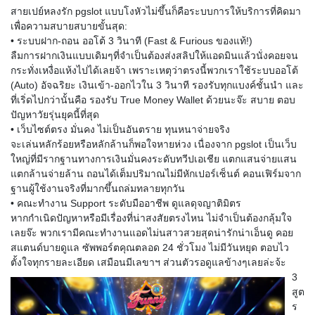
สายเปย์หลงรัก pgslot แบบโงหัวไม่ขึ้นก็คือระบบการให้บริการที่คิดมา
เพื่อความสบายสบายขั้นสุด:
• ระบบฝาก-ถอน ออโต้ 3 วินาที (Fast & Furious ของแท้!)
ลืมการฝากเงินแบบเดิมๆที่จำเป็นต้องส่งสลิปให้แอดมินแล้วนั่งคอยจน
กระทั่งเหงื่อแห้งไปได้เลยจ้า เพราะเหตุว่าตรงนี้พวกเราใช้ระบบออโต้
(Auto) อัจฉริยะ เงินเข้า-ออกไวใน 3 วินาที รองรับทุกแบงค์ชั้นนำ และ
ที่เริ่ดไปกว่านั้นคือ รองรับ True Money Wallet ด้วยนะจ๊ะ สบาย ตอบ
ปัญหาวัยรุ่นยุคนี้ที่สุด
• เว็บไซต์ตรง มั่นคง ไม่เป็นอันตราย ทุนหนาจ่ายจริง
จะเล่นหลักร้อยหรือหลักล้านก็พอใจหายห่วง เนื่องจาก pgslot เป็นเว็บ
ใหญ่ที่มีรากฐานทางการเงินมั่นคงระดับทวีปเอเชีย แตกแสนจ่ายแสน
แตกล้านจ่ายล้าน ถอนได้เต็มปริมาณไม่มีหักเปอร์เซ็นต์ คอนเฟิร์มจาก
ฐานผู้ใช้งานจริงที่มากขึ้นถล่มทลายทุกวัน
• คณะทำงาน Support ระดับมืออาชีพ ดูแลดุจญาติมิตร
หากกำเนิดปัญหาหรือมีเรื่องที่น่าสงสัยตรงไหน ไม่จำเป็นต้องกลุ้มใจ
เลยจ๊ะ พวกเรามีคณะทำงานแอดไม่นสาวสวยสุดน่ารักน่าเอ็นดู คอย
สแตนด์บายดูแล ซัพพอร์ตคุณตลอด 24 ชั่วโมง ไม่มีวันหยุด ตอบไว
ตั้งใจทุกรายละเอียด เสมือนมีเลขาฯ ส่วนตัวรอดูแลข้างๆเลยล่ะจ้ะ
3
สูต
ร