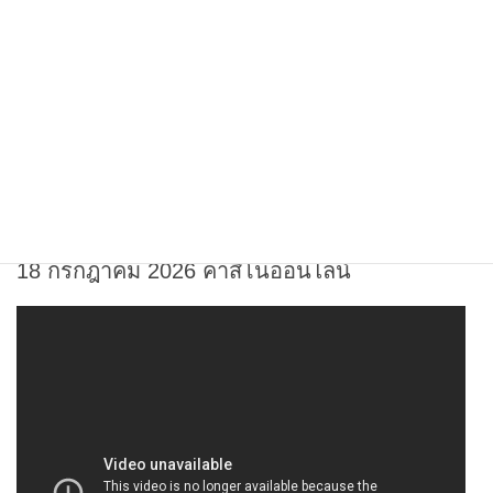
https://heys.to/uet7mw
…
28 พฤษภาคม 2026
PGSlot
เว็บใหญ่ ทางเข้าpg เว็บแตกง่าย เล่นสล็อตเว็บ
ตรง โปรดี ฝากถอนเร็ว แจกเครดิตฟรีทุกวัน
ทดลองเล่น Top 52 by Teodoro funny18d.com
18 กรกฎาคม 2026 คาสิโนออนไลน์