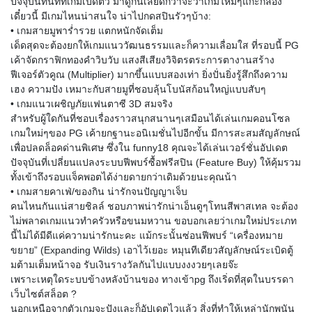
ปัจจุบันทันทีที่เกมเปิดตัว มาดูกันเลยดีกว่าจ้ะว่าเกมใหม่ๆแกะกล่อง
เดี๋ยวนี้ มีเกมไหนน่าสนใจ น่าไปกดสปินรัวๆบ้าง:
• เกมสายมูพาร่ำรวย แตกหนักจัดเต็ม
เด็ดสุดจะต้องยกให้เกมแนววัฒนธรรมและก็ความเลื่อมใส ที่รอบนี้ PG
เค้าจัดกราฟิกทองคำวิบวับ แสงสีเสียงวิจิตรตระการตางานสร้าง
ฟีเจอร์ตัวคูณ (Multiplier) มากขึ้นแบบสองเท่า ยิ่งปั่นยิ่งรู้สึกถึงความ
เฮง ความปัง เหมาะกับสายมูที่ชอบลุ้นโบนัสก้อนใหญ่แบบสับๆ
• เกมแนวเผชิญภัยแฟนตาซี 3D สมจริง
สำหรับผู้ใดกันที่ชอบเรื่องราวสนุกสนานๆเสมือนได้เล่นเกมคอนโซล
เกมใหม่ๆของ PG เค้ายกฐานะอนิเมชั่นไปอีกขั้น มีการสะสมสัญลักษณ์
เพื่อปลดล็อคด่านพิเศษ ซึ่งใน funny18 คุณจะได้เล่นเวอร์ชั่นอัปเดต
ปัจจุบันที่เปลี่ยนแปลงระบบฟีพบร์ซื้อฟรีสปิน (Feature Buy) ให้คุ้มรวม
ทั้งเข้าถึงรอบแจ็คพอตได้ง่ายดายกว่าเดิมด้วยนะคุณน้า
• เกมสายคาเฟ่/ของกิน น่ารักจนปัญญาเจ็บ
คนไหนกันแน่สายชิลล์ ชอบภาพน่ารักน่าเอ็นดูๆโทนสีพาสเทล จะต้อง
ไม่พลาดเกมแนวทำครัวหรือขนมหวาน ขอบอกเลยว่าเกมใหม่ประเภท
นี้ไม่ได้มีดีแค่ความน่ารักนะคะ แม้กระนั้นซ่อนฟีพบร์ “เครื่องหมาย
ขยาย” (Expanding Wilds) เอาไว้เยอะ หมุนทีเดียวสัญลักษณ์ระเบิดตู้
มต้ามเต็มหน้าจอ รับเงินรางวัลกันไปแบบงงงวยๆเลยจ๊ะ
เพราะเหตุใดระบบข้างหลังบ้านของ ทางเข้าpg ถึงเริ่ดที่สุดในบรรดา
เว็บไซต์สล็อต ?
นอกเหนือจากตัวเกมจะปังและก็อัปเดตไวแล้ว สิ่งที่ทำให้เหล่านักพนัน