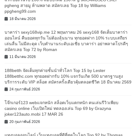
pgheng สายมู ห้ามพลาด สมัครเลย Top 18 by Williams
ppgheng99.com
18 มีนาคม 2026
บาคาร่า sexy168vip.me 12 พฤษภาคม 26 sexy168 จัดเต็มบาคาร่า
ออนไลน์ คืนยอดทุกวัน ไม่ต้องลุ้นนาน ทุกยอดฝาก 10% ระบบเสถียร
เล่นลื่น ไม่มีสะดุด เว็บตำนานระดับเอเชีย บาคาร่า อย่าพลาดโปรดีๆ
สมัครเลย Top 72 by Roman
11 มีนาคม 2026
188betth จัดเต็มทุกค่ายชั้นนำทั่วโลก Top 15 by Lester
188betthc.com ทุกยอดฝากรับ 10% แจกวันเกิด 500 มาตรฐานสูง
บริการระดับ VIP สล็อต สมัครครั้งเดียวคุ้มตลอดชีวิต 18 มีนาคม 2569
24 กุมภาพันธ์ 2026
โจ๊กเกอร์123 webแจกหนัก สล็อตเว็บแตกหนัก คนเล่นรีวิวเพียบ
casino online เว็บเปิดใหม่ ทดลองเล่น Top 69 by Grazyna
joker123auto.mobi 17 MAR 26
20 กุมภาพันธ์ 2026
แทงบอลออนไลน์ เว็บแทงบอลที่ดีที่สุดในโลก Top 92 by Thomas