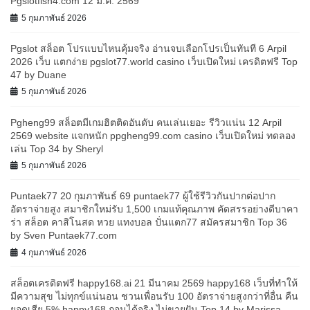
Pgslotfish4.com 12 มี.ค. 2569
5 กุมภาพันธ์ 2026
Pgslot สล็อต โปรแบบไหนคุ้มจริง อ่านจบเลือกโปรเป็นทันที 6 Arpil
2026 เว็บ แตกง่าย pgslot77.world casino เว็บเปิดใหม่ เครดิตฟรี Top
47 by Duane
5 กุมภาพันธ์ 2026
Pgheng99 สล็อตมีเกมฮิตติดอันดับ คนเล่นเยอะ รีวิวแน่น 12 Arpil
2569 website แจกหนัก ppgheng99.com casino เว็บเปิดใหม่ ทดลอง
เล่น Top 34 by Sheryl
5 กุมภาพันธ์ 2026
Puntaek77 20 กุมภาพันธ์ 69 puntaek77 ผู้ใช้รีวิวกันปากต่อปาก
อัตราจ่ายสูง สมาชิกใหม่รับ 1,500 เกมแท้คุณภาพ คัดสรรอย่างดีบาคา
ร่า สล็อต คาสิโนสด หวย แทงบอล ปั่นแตก77 สมัครสมาชิก Top 36
by Sven Puntaek77.com
4 กุมภาพันธ์ 2026
สล็อตเครดิตฟรี happy168.ai 21 มีนาคม 2569 happy168 เว็บที่ทำให้
มีความสุข ไม่ทุกข์แน่นอน ชวนเพื่อนรับ 100 อัตราจ่ายสูงกว่าที่อื่น คืน
ยอดเสีย 5% happy168 ถอนได้จริง ไม่ขายฝัน Top 14 by Marissa