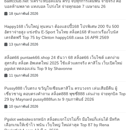
ballfcclub.net วิเคราะห์บอลแม่น ครบ จบทุกการเดิมพัน จ่ายจริง คอ
บอลห้ามพลาด แทงบอล โปร่งใส จ่ายทุกยอด 7 เมษายน 26
18 กุมภาพันธ์ 2026
Happy168 เว็บใหญ่ ทุนหนา ต้องแฮปปี้168 โปรพิเศษ 200 รับ 500
อัตราจ่ายสูง แข่งขัน E-Sport ในไทย สล็อต168 หัวแถวเรื่องโบนัส
เครดิตฟรี Top 75 by Clinton happy168.casa 16 APR 2569
13 กุมภาพันธ์ 2026
สล็อต66 puntaek66.shop 24 ธันวา 68 สล็อต66 เว็บไซต์ แตกง่าย
สูตรลับ สล็อต อัพเดตใหม่ 2025 ใช้แล้วแตกจริง คาสิโน เว็บเปิดใหม่
pgslot ทดลองเล่น Top 9 by Shavonne
11 กุมภาพันธ์ 2026
Pussy888 เว็บตรง ขวัญใจเซียนคาสิโน ครบวงจร เล่นเสียมีคืน ผู้
เชี่ยวชาญ ตอบตรงคำถาม สล็อต888 พุซซี่888 เล่นง่าย จ่ายทุกบิล Top
29 by Maynard pussy888fun.tv 9 กุมภาพันธ์ 2026
10 กุมภาพันธ์ 2026
Pgslot websiteแจกหนัก สล็อตแจกโปรไม่กั๊ก มือใหม่ก็เล่นได้ มีทริค
เลือกเกมให้เข้าไว พนัน เว็บใหญ่ ใหม่ล่าสุด Top 87 by Rena