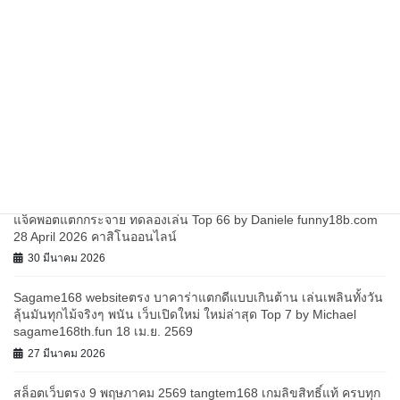
Pussy888fun ยินดีต้อนรับเข้าสู่ เว็บเดิมพัน ครบวงจร แคชแบค 50%
ฝากถอนเร็วทันใจรองรับทุกระบบ pussy888 ยกระดับการลงทุนกับ
พุซซี่888ฟัน Top 1 by Dustin pussy888fun.shop 4 เม.ย. 2026
30 มีนาคม 2026
สล็อต99 17 มีนาคม 69 สล็อต99 สนุกทุกการเดิมพัน กับเว็บเศรษฐี99
ฝากแรกของวันรับ 100% ระบบทันสมัย ครบวงจร นักเดิมพันรีวิวได้
เงินจริง สล็อต99 เล่นได้พร้อมจ่ายทุกยอด Top 30 by Maricela st99.ltd
30 มีนาคม 2026
เว็บเปิดใหม่ pgslot เวปไซต์ตรง สล็อตมาแรงแห่งปี เล่นง่าย ลุ้นสนุก
แจ็คพอตแตกกระจาย ทดลองเล่น Top 66 by Daniele funny18b.com
28 April 2026 คาสิโนออนไลน์
30 มีนาคม 2026
Sagame168 websiteตรง บาคาร่าแตกดีแบบเกินต้าน เล่นเพลินทั้งวัน
ลุ้นมันทุกไม้จริงๆ พนัน เว็บเปิดใหม่ ใหม่ล่าสุด Top 7 by Michael
sagame168th.fun 18 เม.ย. 2569
27 มีนาคม 2026
สล็อตเว็บตรง 9 พฤษภาคม 2569 tangtem168 เกมลิขสิทธิ์แท้ ครบทุก