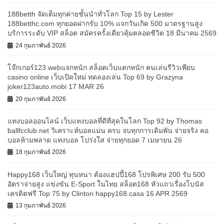
188betth จัดเต็มทุกค่ายชั้นนำทั่วโลก Top 15 by Lester
188betthc.com ทุกยอดฝากรับ 10% แจกวันเกิด 500 มาตรฐานสูง
บริการระดับ VIP สล็อต สมัครครั้งเดียวคุ้มตลอดชีวิต 18 มีนาคม 2569
24 กุมภาพันธ์ 2026
โจ๊กเกอร์123 webแจกหนัก สล็อตเว็บแตกหนัก คนเล่นรีวิวเพียบ
casino online เว็บเปิดใหม่ ทดลองเล่น Top 69 by Grazyna
joker123auto.mobi 17 MAR 26
20 กุมภาพันธ์ 2026
แทงบอลออนไลน์ เว็บแทงบอลที่ดีที่สุดในโลก Top 92 by Thomas
ballfcclub.net วิเคราะห์บอลแม่น ครบ จบทุกการเดิมพัน จ่ายจริง คอ
บอลห้ามพลาด แทงบอล โปร่งใส จ่ายทุกยอด 7 เมษายน 26
18 กุมภาพันธ์ 2026
Happy168 เว็บใหญ่ ทุนหนา ต้องแฮปปี้168 โปรพิเศษ 200 รับ 500
อัตราจ่ายสูง แข่งขัน E-Sport ในไทย สล็อต168 หัวแถวเรื่องโบนัส
เครดิตฟรี Top 75 by Clinton happy168.casa 16 APR 2569
13 กุมภาพันธ์ 2026