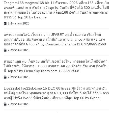
Tangtem168 tangtem168.biz 11 ธันวาคม 2026 สล็อต168 สล็อตเว็บ
ตรงแท้ แตกง่าย การันตีรางวัลทุกวัน วันเกิดนี้พี่จัดให้ 300 เล่นลื่น ไม่มี
สะดุด ฝากถอนไว ไม่ต้องรอนาน สล็อต168 ยังทัน! รีบสมัครก่อนพลาด
ความปัง Top 20 by Deanne
2 ธันวาคม 2025
แทงบอลออนไลน์ เว็บตรง จาก UFABET สุดล้ำ บอลสด เรียลไทม์
คุณภาพคับจอ เดิมพันง่าย ค่าน้ำดีเกินคาด ufanance สมัครเลย แทง
บอลราคาดีที่สุด Top 74 by Consuelo ufanance11 6 พฤศจิกา 2568
2 ธันวาคม 2025
หวยฮานอย vip เว็บหวยเบอร์ต้นของเมืองไทย หวยออนไลน์ไม่มีขั้นต่ำ
ไม่มีเลขอั้น ให้บาทละ 1,000 หวยฮานอย vip ตัวจริงเรื่องหวย ต้องเว็บ
นี้ Top 97 by Elena Sky-liners.com 12 JAN 2568
2 ธันวาคม 2025
Live22slot live22slot.me 15 DEC 68 live22 ศูนย์รวม เกมทำเงิน อัน
ดับต้นๆ ของไทย ทุกยอดฝาก สูงสุด 10,000 มือใหม่ก็เล่นได้ รีวิว 5 ดาว
จากผู้ใช้จริง live22 ที่นักเดิมพัน เลือกมากที่สุด Top 60 by Glenn
2 ธันวาคม 2025