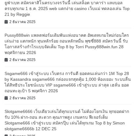
ยูฟ่าเบท สมัครคาสิโนครบวงจรวันนี้ เล่นสล็อต บาคาร่า แทงบอล
ครบทุกเกม 1 ธ.ค. 2025 web แตกง่าย casino เว็บแม่ ทดลองเล่น Top
21 by Reggie
2 ธันวาคม 2025
Pussy888win แพลตฟอร์มเดิมพันแห่งอนาคต อัพเดทเกมใหม่ก่อนใคร
เล่นง่าย แตกหนัก ทุนหลักร้อย ถอนหลักหมื่น พุซซี่888 สมัครวันนี้ รับ
โอกาสสร้างกำไรแบบจัดเต็ม Top 8 by Torri Pussy888win.fun 28
พฤศจิกายน 2026
2 ธันวาคม 2025
Ssgame666 เข้าสู่ระบบ เว็บตรง การันตี ยอดคนเล่นกว่า 1M Top 28
by Kassandra ssgame666 กล่องแจกสุดคุ้ม 1,000 ห้องเยอะ ระบบลื่น
ได้สิทธิประโยชน์แบบ VIP ssgame666 เข้าสู่ระบบ ล่าสุด เฮลั่น ยอด
ถอนทะลุเป้า 5 พฤศจิกา 2026
2 ธันวาคม 2025
Slotgame6666 เว็บเดียวเล่นได้ทุกแบรนด์ ไม่ต้องโยกเงิน ทุกยอดฝาก
รับ 10% ฝาก-ถอน สะดวก คุณภาพสูง เกมครบ ฟีเจอร์เต็ม
Slotgame666 เข้าสู่ระบบ สมัครปุ๊บ เล่นได้ทุกเกม Top 8 by Simon
slotgame6666b 12 DEC 25