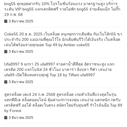
bng55 ทุกยอดฝากรับ 10% โปรโมชั่นร้อนแรง มาตรฐานสูง บริการ
ระดับ VIP bng55 แจกเครดิตฟรี รวยไม่พัก bng55 จ่ายเต็มแม็ก ไม่กั๊ก
19 ก.พ. 68
3 ธันวาคม 2025
Coke55 20 ธ.ค. 2025 เว็บสล็อต สนุกทุกการเดิมพัน กับเว็บโค้ก55 ขา
ประจำรับ 200 แอปเกมที่คุณไว้ใจ นักเดิมพันรีวิวได้เงินจริง เว็บสล็อต
เล่นได้พร้อมจ่ายทุกยอด Top 49 by Amber coke55
3 ธันวาคม 2025
Ufa8997 9 มกรา 25 ufa8997 จ่ายค่าน้ำดีที่สุด อัตราชนะสูง แจก
เครดิต 200 แจกโบนัส 24 ชั่วโมง บาคาร่า ยิงปลา กีฬา เล่นง่าย
ufa89 เปิดให้แทงครบทุกคู่ Top 18 by Tiffani ufa8997
3 ธันวาคม 2025
สูตรสล็อต okc4 24 ก.พ. 2568 สูตรสล็อต เกมทำเงินที่แรงสุดในรุ่น
แตกทีมีเฮ สล็อตออนไลน์ คุ้มค่าแก่การลงทุน เล่นง่าย แตกหนัก กดรับ
เครดิตฟรี ออโต้ สล็อตเว็บตรง สมัครใหม่รับทุนฟรี กำไรล้นมือ Top 89
by Forest
3 ธันวาคม 2025