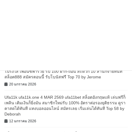
คาสิโนออนไลน์ เครดิตฟรี สล็อตจ่ายหนักสายปั่น ชอบแนวลุ้นแรง ๆ
เว็บเปิดใหม่ Hengjing168.golf เครดิตฟรี Top 40 by Hunter 3
เว็บไซต์แตกง่าย มกราคม 2026
26 มกราคม 2026
เว็บแม่ สล็อตเครดิตฟรี เวปไซต์ใหญ่ เครดิตฟรีสำหรับสล็อต เอาจริง ๆ
มันมีประโยชน์กว่าที่คิด ทดลองเล่น Top 45 by George jin55.xyz 4
ม.ค. 2569 คาสิโน
20 มกราคม 2026
Jinda888 jin888.work 27 JAN 2026 สล็อตออนไลน์ เว็บใหญ่ มั่นคง
โปร่งใส เพื่อนซี้พารวย รับ 100 ฝาก-ถอน สะดวก 10 ล้านก็จ่ายทันที
สล็อต888 สมัครตอนนี้ รับโบนัสฟรี Top 70 by Jerome
20 มกราคม 2026
Ufa11k ufa11k.one 4 MAR 2569 ufa11bet สล็อตอังกฤษแท้ เล่นฟรีก็
เพลิน เติมเงินก็ยิ่งมัน สมาชิกใหม่รับ 100% อัตราต่อรองยุติธรรม ดูรา
คาสดได้ทันที แทงบอลออนไลน์ สมัครเลย เริ่มเล่นได้ทันที Top 58 by
Deborah
12 มกราคม 2026