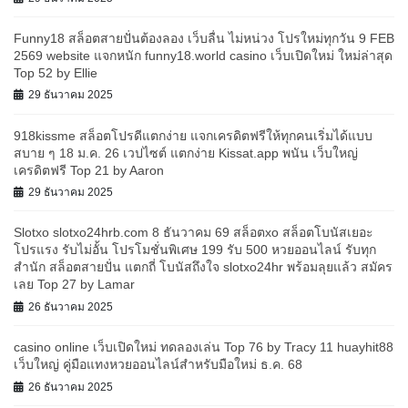
Funny18 สล็อตสายปั่นต้องลอง เว็บลื่น ไม่หน่วง โปรใหม่ทุกวัน 9 FEB
2569 website แจกหนัก funny18.world casino เว็บเปิดใหม่ ใหม่ล่าสุด
Top 52 by Ellie
29 ธันวาคม 2025
918kissme สล็อตโปรดีแตกง่าย แจกเครดิตฟรีให้ทุกคนเริ่มได้แบบ
สบาย ๆ 18 ม.ค. 26 เวปไซต์ แตกง่าย Kissat.app พนัน เว็บใหญ่
เครดิตฟรี Top 21 by Aaron
29 ธันวาคม 2025
Slotxo slotxo24hrb.com 8 ธันวาคม 69 สล็อตxo สล็อตโบนัสเยอะ
โปรแรง รับไม่อั้น โปรโมชั่นพิเศษ 199 รับ 500 หวยออนไลน์ รับทุก
สำนัก สล็อตสายปั่น แตกถี่ โบนัสถึงใจ slotxo24hr พร้อมลุยแล้ว สมัคร
เลย Top 27 by Lamar
26 ธันวาคม 2025
casino online เว็บเปิดใหม่ ทดลองเล่น Top 76 by Tracy 11 huayhit88
เว็บใหญ่ คู่มือแทงหวยออนไลน์สำหรับมือใหม่ ธ.ค. 68
26 ธันวาคม 2025