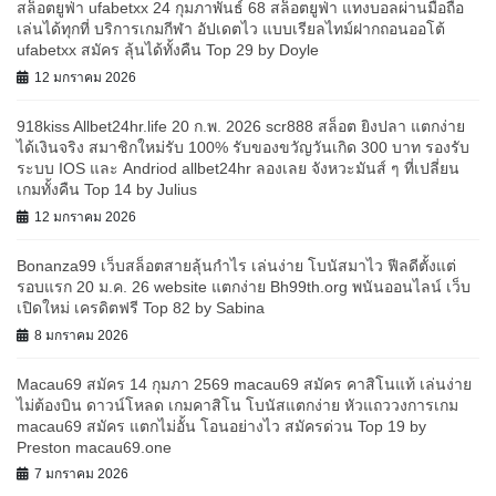
สล็อตยูฟ่า ufabetxx 24 กุมภาพันธ์ 68 สล็อตยูฟ่า แทงบอลผ่านมือถือ
เล่นได้ทุกที่ บริการเกมกีฬา อัปเดตไว แบบเรียลไทม์ฝากถอนออโต้
ufabetxx สมัคร ลุ้นได้ทั้งคืน Top 29 by Doyle
12 มกราคม 2026
918kiss Allbet24hr.life 20 ก.พ. 2026 scr888 สล็อต ยิงปลา แตกง่าย
ได้เงินจริง สมาชิกใหม่รับ 100% รับของขวัญวันเกิด 300 บาท รองรับ
ระบบ IOS และ Andriod allbet24hr ลองเลย จังหวะมันส์ ๆ ที่เปลี่ยน
เกมทั้งคืน Top 14 by Julius
12 มกราคม 2026
Bonanza99 เว็บสล็อตสายลุ้นกำไร เล่นง่าย โบนัสมาไว ฟีลดีตั้งแต่
รอบแรก 20 ม.ค. 26 website แตกง่าย Bh99th.org พนันออนไลน์ เว็บ
เปิดใหม่ เครดิตฟรี Top 82 by Sabina
8 มกราคม 2026
Macau69 สมัคร 14 กุมภา 2569 macau69 สมัคร คาสิโนแท้ เล่นง่าย
ไม่ต้องบิน ดาวน์โหลด เกมคาสิโน โบนัสแตกง่าย หัวแถววงการเกม
macau69 สมัคร แตกไม่อั้น โอนอย่างไว สมัครด่วน Top 19 by
Preston macau69.one
7 มกราคม 2026