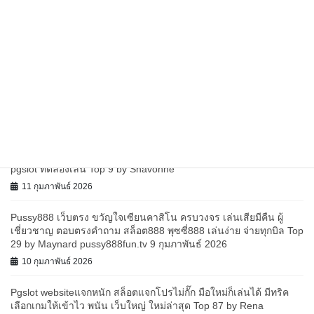
ballfcclub.net วิเคราะห์บอลแม่น ครบ จบทุกการเดิมพัน จ่ายจริง คอ
บอลห้ามพลาด แทงบอล โปร่งใส จ่ายทุกยอด 7 เมษายน 26
18 กุมภาพันธ์ 2026
Happy168 เว็บใหญ่ ทุนหนา ต้องแฮปปี้168 โปรพิเศษ 200 รับ 500
อัตราจ่ายสูง แข่งขัน E-Sport ในไทย สล็อต168 หัวแถวเรื่องโบนัส
เครดิตฟรี Top 75 by Clinton happy168.casa 16 APR 2569
13 กุมภาพันธ์ 2026
สล็อต66 puntaek66.shop 24 ธันวา 68 สล็อต66 เว็บไซต์ แตกง่าย
สูตรลับ สล็อต อัพเดตใหม่ 2025 ใช้แล้วแตกจริง คาสิโน เว็บเปิดใหม่
pgslot ทดลองเล่น Top 9 by Shavonne
11 กุมภาพันธ์ 2026
Pussy888 เว็บตรง ขวัญใจเซียนคาสิโน ครบวงจร เล่นเสียมีคืน ผู้
เชี่ยวชาญ ตอบตรงคำถาม สล็อต888 พุซซี่888 เล่นง่าย จ่ายทุกบิล Top
29 by Maynard pussy888fun.tv 9 กุมภาพันธ์ 2026
10 กุมภาพันธ์ 2026
Pgslot websiteแจกหนัก สล็อตแจกโปรไม่กั๊ก มือใหม่ก็เล่นได้ มีทริค
เลือกเกมให้เข้าไว พนัน เว็บใหญ่ ใหม่ล่าสุด Top 87 by Rena