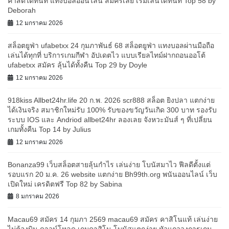
คาสดได้ทันที แทงบอลออนไลน์ สมัครเลย เริ่มเล่นได้ทันที Top 58 by
Deborah
12 มกราคม 2026
สล็อตยูฟ่า ufabetxx 24 กุมภาพันธ์ 68 สล็อตยูฟ่า แทงบอลผ่านมือถือ
เล่นได้ทุกที่ บริการเกมกีฬา อัปเดตไว แบบเรียลไทม์ฝากถอนออโต้
ufabetxx สมัคร ลุ้นได้ทั้งคืน Top 29 by Doyle
12 มกราคม 2026
918kiss Allbet24hr.life 20 ก.พ. 2026 scr888 สล็อต ยิงปลา แตกง่าย
ได้เงินจริง สมาชิกใหม่รับ 100% รับของขวัญวันเกิด 300 บาท รองรับ
ระบบ IOS และ Andriod allbet24hr ลองเลย จังหวะมันส์ ๆ ที่เปลี่ยน
เกมทั้งคืน Top 14 by Julius
12 มกราคม 2026
Bonanza99 เว็บสล็อตสายลุ้นกำไร เล่นง่าย โบนัสมาไว ฟีลดีตั้งแต่
รอบแรก 20 ม.ค. 26 website แตกง่าย Bh99th.org พนันออนไลน์ เว็บ
เปิดใหม่ เครดิตฟรี Top 82 by Sabina
8 มกราคม 2026
Macau69 สมัคร 14 กุมภา 2569 macau69 สมัคร คาสิโนแท้ เล่นง่าย
ไม่ต้องบิน ดาวน์โหลด เกมคาสิโน โบนัสแตกง่าย หัวแถววงการเกม