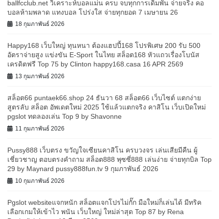
ballfcclub.net วิเคราะห์บอลแม่น ครบ จบทุกการเดิมพัน จ่ายจริง คอ
บอลห้ามพลาด แทงบอล โปร่งใส จ่ายทุกยอด 7 เมษายน 26
18 กุมภาพันธ์ 2026
Happy168 เว็บใหญ่ ทุนหนา ต้องแฮปปี้168 โปรพิเศษ 200 รับ 500
อัตราจ่ายสูง แข่งขัน E-Sport ในไทย สล็อต168 หัวแถวเรื่องโบนัส
เครดิตฟรี Top 75 by Clinton happy168.casa 16 APR 2569
13 กุมภาพันธ์ 2026
สล็อต66 puntaek66.shop 24 ธันวา 68 สล็อต66 เว็บไซต์ แตกง่าย
สูตรลับ สล็อต อัพเดตใหม่ 2025 ใช้แล้วแตกจริง คาสิโน เว็บเปิดใหม่
pgslot ทดลองเล่น Top 9 by Shavonne
11 กุมภาพันธ์ 2026
Pussy888 เว็บตรง ขวัญใจเซียนคาสิโน ครบวงจร เล่นเสียมีคืน ผู้
เชี่ยวชาญ ตอบตรงคำถาม สล็อต888 พุซซี่888 เล่นง่าย จ่ายทุกบิล Top
29 by Maynard pussy888fun.tv 9 กุมภาพันธ์ 2026
10 กุมภาพันธ์ 2026
Pgslot websiteแจกหนัก สล็อตแจกโปรไม่กั๊ก มือใหม่ก็เล่นได้ มีทริค
เลือกเกมให้เข้าไว พนัน เว็บใหญ่ ใหม่ล่าสุด Top 87 by Rena