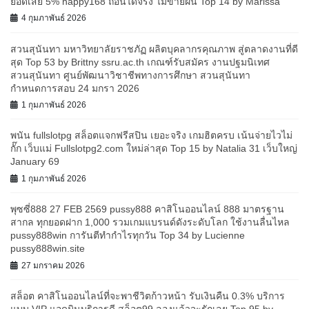
ยอดเสีย 5% happy168 ถอนได้จริง ไม่ขายฝัน Top 14 by Marissa
4 กุมภาพันธ์ 2026
สวนสุนันทา มหาวิทยาลัยราชภัฏ ผลิตบุคลากรคุณภาพ สู่ตลาดงานที่ดี
สุด Top 53 by Brittny ssru.ac.th เกณฑ์รับสมัคร งานปฐมนิเทศ
สวนสุนันทา ศูนย์พัฒนาวิชาชีพทางการศึกษา สวนสุนันทา
กำหนดการสอบ 24 มกรา 2026
1 กุมภาพันธ์ 2026
พนัน fullslotpg สล็อตแจกฟรีสปิน เยอะจริง เกมฮิตครบ เน้นจ่ายไวไม่
กั๊ก เว็บแม่ Fullslotpg2.com ใหม่ล่าสุด Top 15 by Natalia 31 เว็บใหญ่
January 69
1 กุมภาพันธ์ 2026
พุซซี่888 27 FEB 2569 pussy888 คาสิโนออนไลน์ 888 มาตรฐาน
สากล ทุกยอดฝาก 1,000 รวมเกมแบรนด์ดังระดับโลก ใช้งานลื่นไหล
pussy888win การันตีทำกำไรทุกวัน Top 34 by Lucienne
pussy888win.site
27 มกราคม 2026
สล็อต คาสิโนออนไลน์ที่จะพาชีวิตก้าวหน้า รับเงินคืน 0.3% บริการ
แบบ VIP แอดมินบริการดี สล็อต99 ลองแล้วจะรักเลย Top 95 by