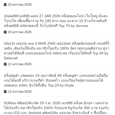
20 มกราคม 2026
Jinda888 jin888.work 27 JAN 2026 สล็อตออนไลน์ เว็บใหญ่ มั่นคง
โปร่งใส เพื่อนซี้พารวย รับ 100 ฝาก-ถอน สะดวก 10 ล้านก็จ่ายทันที
สล็อต888 สมัครตอนนี้ รับโบนัสฟรี Top 70 by Jerome
20 มกราคม 2026
Ufa11k ufa11k.one 4 MAR 2569 ufa11bet สล็อตอังกฤษแท้ เล่นฟรีก็
เพลิน เติมเงินก็ยิ่งมัน สมาชิกใหม่รับ 100% อัตราต่อรองยุติธรรม ดูรา
คาสดได้ทันที แทงบอลออนไลน์ สมัครเลย เริ่มเล่นได้ทันที Top 58 by
Deborah
12 มกราคม 2026
สล็อตยูฟ่า ufabetxx 24 กุมภาพันธ์ 68 สล็อตยูฟ่า แทงบอลผ่านมือถือ
เล่นได้ทุกที่ บริการเกมกีฬา อัปเดตไว แบบเรียลไทม์ฝากถอนออโต้
ufabetxx สมัคร ลุ้นได้ทั้งคืน Top 29 by Doyle
12 มกราคม 2026
918kiss Allbet24hr.life 20 ก.พ. 2026 scr888 สล็อต ยิงปลา แตกง่าย
ได้เงินจริง สมาชิกใหม่รับ 100% รับของขวัญวันเกิด 300 บาท รองรับ
ระบบ IOS และ Andriod allbet24hr ลองเลย จังหวะมันส์ ๆ ที่เปลี่ยน