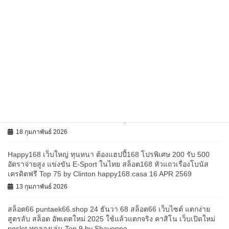
188betthc.com ทุกยอดฝากรับ 10% แจกวันเกิด 500 มาตรฐานสูง
บริการระดับ VIP สล็อต สมัครครั้งเดียวคุ้มตลอดชีวิต 18 มีนาคม 2569
24 กุมภาพันธ์ 2026
โจ๊กเกอร์123 webแจกหนัก สล็อตเว็บแตกหนัก คนเล่นรีวิวเพียบ
casino online เว็บเปิดใหม่ ทดลองเล่น Top 69 by Grazyna
joker123auto.mobi 17 MAR 26
20 กุมภาพันธ์ 2026
แทงบอลออนไลน์ เว็บแทงบอลที่ดีที่สุดในโลก Top 92 by Thomas
ballfcclub.net วิเคราะห์บอลแม่น ครบ จบทุกการเดิมพัน จ่ายจริง คอ
บอลห้ามพลาด แทงบอล โปร่งใส จ่ายทุกยอด 7 เมษายน 26
18 กุมภาพันธ์ 2026
Happy168 เว็บใหญ่ ทุนหนา ต้องแฮปปี้168 โปรพิเศษ 200 รับ 500
อัตราจ่ายสูง แข่งขัน E-Sport ในไทย สล็อต168 หัวแถวเรื่องโบนัส
เครดิตฟรี Top 75 by Clinton happy168.casa 16 APR 2569
13 กุมภาพันธ์ 2026
สล็อต66 puntaek66.shop 24 ธันวา 68 สล็อต66 เว็บไซต์ แตกง่าย
สูตรลับ สล็อต อัพเดตใหม่ 2025 ใช้แล้วแตกจริง คาสิโน เว็บเปิดใหม่
pgslot ทดลองเล่น Top 9 by Shavonne