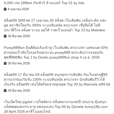
4,000 เกม 188bet เงินชัวร์ ล้านเปอร์ Top 31 by Iola
6 เมษายน 2026
สล็อต99 St99.ltd 27 เมษายน 26 สล็อต เว็บเดิมพัน เหนือระดับ แห่ง
ยุค สมาชิกใหม่รับ 300% ระบบทันสมัย ครบวงจร เชื่อถือได้ ไม่มี
ประวัติโกง สล็อต ระบบ ออโต้ รวดเร็วแม่นยำ Top 23 by Melodee
30 มีนาคม 2026
Pussy888fun ยินดีต้อนรับเข้าสู่ เว็บเดิมพัน ครบวงจร แคชแบค 50%
ฝากถอนเร็วทันใจรองรับทุกระบบ pussy888 ยกระดับการลงทุนกับ
พุซซี่888ฟัน Top 1 by Dustin pussy888fun.shop 4 เม.ย. 2026
30 มีนาคม 2026
สล็อต99 17 มีนาคม 69 สล็อต99 สนุกทุกการเดิมพัน กับเว็บเศรษฐี99
ฝากแรกของวันรับ 100% ระบบทันสมัย ครบวงจร นักเดิมพันรีวิวได้
เงินจริง สล็อต99 เล่นได้พร้อมจ่ายทุกยอด Top 30 by Maricela st99.ltd
30 มีนาคม 2026
เว็บเปิดใหม่ pgslot เวปไซต์ตรง สล็อตมาแรงแห่งปี เล่นง่าย ลุ้นสนุก
แจ็คพอตแตกกระจาย ทดลองเล่น Top 66 by Daniele funny18b.com
28 April 2026 คาสิโนออนไลน์