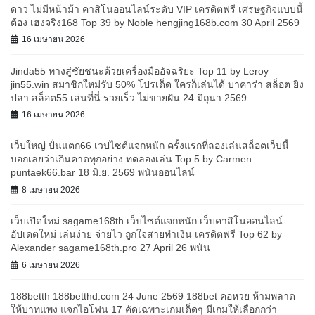
ดาว ไม่มีหน้าม้า คาสิโนออนไลน์ระดับ VIP เครดิตฟรี เศรษฐกิจแบบนี้
ต้อง เฮงจริง168 Top 39 by Noble hengjing168b.com 30 April 2569
16 เมษายน 2026
Jinda55 ทางสู่ชัยชนะด้วยเครื่องมืออัจฉริยะ Top 11 by Leroy
jin55.win สมาชิกใหม่รับ 50% โปรเด็ด ใครก็เล่นได้ บาคาร่า สล็อต ยิง
ปลา สล็อต55 เล่นที่นี่ รวยเร็ว ไม่ขายฝัน 24 มิถุนา 2569
16 เมษายน 2026
เว็บใหญ่ ปั่นแตก66 เวปไซต์แจกหนัก ครั้งแรกที่ลองเล่นสล็อตเว็บนี้
บอกเลยว่าเกินคาดทุกอย่าง ทดลองเล่น Top 5 by Carmen
puntaek66.bar 18 มิ.ย. 2569 พนันออนไลน์
8 เมษายน 2026
เว็บเปิดใหม่ sagame168th เว็บไซต์แจกหนัก เว็บคาสิโนออนไลน์
อัปเดตใหม่ เล่นง่าย จ่ายไว ถูกใจสายทำเงิน เครดิตฟรี Top 62 by
Alexander sagame168th.pro 27 April 26 พนัน
6 เมษายน 2026
188betth 188betthd.com 24 June 2569 188bet คอหวย ห้ามพลาด
ให้บาทแพง แจกไอโฟน 17 คัดเฉพาะเกมเด็ดๆ มีเกมให้เลือกกว่า