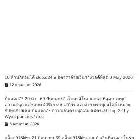
ทดลองเล่น Top 68 by Meridith 30 เวปไซต์แจกหนัก June 2026
12 พฤษภาคม 2026
Jinda55 เกมฮิตครบทุกแนว สายไหนก็เล่นได้ Top 38 by Numbers
Jin55.fun กล่องสุ่มรับเครดิตฟรี 1000 ฝาก – ถอน ออโต้ 3 วิ เกมสล็อต
ลิขสิทธิ์แท้ มั่นใจได้ทุกสปิน jinda55 ระบบยูสเซอร์เสถียร เล่นได้ยาวๆ
10 JUL 2026
12 พฤษภาคม 2026
Slotxo24hr เว็บตรง คาสิโน กีฬา เต็มรูปแบบ Top 54 by Floyd
slotxo24hrd.com โปรรับความปัง เพื่อคุณ อัปเดท เกมใหม่ ได้ก่อนใคร
10 ล้านก็ถอนได้ slotxo24hr อัตาราจ่ายเงินรางวัลดีที่สุด 3 May 2026
12 พฤษภาคม 2026
ปั่นแตก77 20 มิ.ย. 69 ปั่นแตก77 เว็บคาสิโนเกมเยอะที่สุด รวมทุก
ความสนุก แคชแบค 40% ระบบเสถียร แตกง่าย ครบทุกสไตล์ เหมาะ
กับทุกสายเล่น ปั่นแตก77 อยากเล่นครบทุกเกม สมัครเลย Top 22 by
Wyatt puntaek77.co
5 พฤษภาคม 2026
สล็อต918kiss 21 มิถุนายน 69 สล็อต918kiss เกมทำเงินที่แรงสุดในรุ่น