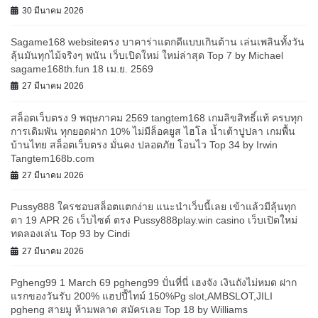
30 มีนาคม 2026
Sagame168 websiteตรง บาคาร่าแตกดีแบบเกินต้าน เล่นเพลินทั้งวัน
ลุ้นมันทุกไม้จริงๆ พนัน เว็บเปิดใหม่ ใหม่ล่าสุด Top 7 by Michael
sagame168th.fun 18 เม.ย. 2569
27 มีนาคม 2026
สล็อตเว็บตรง 9 พฤษภาคม 2569 tangtem168 เกมลิขสิทธิ์แท้ ครบทุก
การเดิมพัน ทุกยอดฝาก 10% ไม่มีล็อคยูส ไฮโล น้ำเต้าปูปลา เกมพื้น
บ้านไทย สล็อตเว็บตรง มั่นคง ปลอดภัย โอนไว Top 34 by Irwin
Tangtem168b.com
27 มีนาคม 2026
Pussy888 ใครชอบสล็อตแตกง่าย แนะนำเว็บนี้เลย เข้าแล้วมีลุ้นทุก
ตา 19 APR 26 เว็บไซต์ ตรง Pussy888play.win casino เว็บเปิดใหม่
ทดลองเล่น Top 93 by Cindi
27 มีนาคม 2026
Pgheng99 1 March 69 pgheng99 ปั่นที่นี่ เฮงจัง เงินถังไม่หมด ฝาก
แรกของวันรับ 200% แฮปปี้ไทม์ 150%Pg slot,AMBSLOT,JILI
pgheng สายมู ห้ามพลาด สมัครเลย Top 18 by Williams