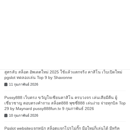
แทงบอลออนไลน์ เว็บแทงบอลที่ดีที่สุดในโลก Top 92 by Thomas
ballfcclub.net วิเคราะห์บอลแม่น ครบ จบทุกการเดิมพัน จ่ายจริง คอ
บอลห้ามพลาด แทงบอล โปร่งใส จ่ายทุกยอด 7 เมษายน 26
18 กุมภาพันธ์ 2026
Happy168 เว็บใหญ่ ทุนหนา ต้องแฮปปี้168 โปรพิเศษ 200 รับ 500
อัตราจ่ายสูง แข่งขัน E-Sport ในไทย สล็อต168 หัวแถวเรื่องโบนัส
เครดิตฟรี Top 75 by Clinton happy168.casa 16 APR 2569
13 กุมภาพันธ์ 2026
สล็อต66 puntaek66.shop 24 ธันวา 68 สล็อต66 เว็บไซต์ แตกง่าย
สูตรลับ สล็อต อัพเดตใหม่ 2025 ใช้แล้วแตกจริง คาสิโน เว็บเปิดใหม่
pgslot ทดลองเล่น Top 9 by Shavonne
11 กุมภาพันธ์ 2026
Pussy888 เว็บตรง ขวัญใจเซียนคาสิโน ครบวงจร เล่นเสียมีคืน ผู้
เชี่ยวชาญ ตอบตรงคำถาม สล็อต888 พุซซี่888 เล่นง่าย จ่ายทุกบิล Top
29 by Maynard pussy888fun.tv 9 กุมภาพันธ์ 2026
10 กุมภาพันธ์ 2026
Pgslot websiteแจกหนัก สล็อตแจกโปรไม่กั๊ก มือใหม่ก็เล่นได้ มีทริค