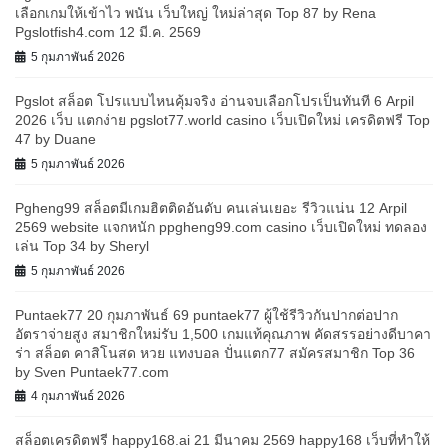
เลือกเกมให้เข้าไว พนัน เว็บใหญ่ ใหม่ล่าสุด Top 87 by Rena
Pgslotfish4.com 12 มี.ค. 2569
5 กุมภาพันธ์ 2026
Pgslot สล็อต โปรแบบไหนคุ้มจริง อ่านจบเลือกโปรเป็นทันที 6 Arpil
2026 เว็บ แตกง่าย pgslot77.world casino เว็บเปิดใหม่ เครดิตฟรี Top
47 by Duane
5 กุมภาพันธ์ 2026
Pgheng99 สล็อตมีเกมฮิตติดอันดับ คนเล่นเยอะ รีวิวแน่น 12 Arpil
2569 website แจกหนัก ppgheng99.com casino เว็บเปิดใหม่ ทดลอง
เล่น Top 34 by Sheryl
5 กุมภาพันธ์ 2026
Puntaek77 20 กุมภาพันธ์ 69 puntaek77 ผู้ใช้รีวิวกันปากต่อปาก
อัตราจ่ายสูง สมาชิกใหม่รับ 1,500 เกมแท้คุณภาพ คัดสรรอย่างดีบาคา
ร่า สล็อต คาสิโนสด หวย แทงบอล ปั่นแตก77 สมัครสมาชิก Top 36
by Sven Puntaek77.com
4 กุมภาพันธ์ 2026
สล็อตเครดิตฟรี happy168.ai 21 มีนาคม 2569 happy168 เว็บที่ทำให้