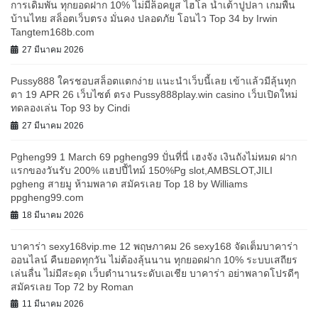
การเดิมพัน ทุกยอดฝาก 10% ไม่มีล็อคยูส ไฮโล น้ำเต้าปูปลา เกมพื้น
บ้านไทย สล็อตเว็บตรง มั่นคง ปลอดภัย โอนไว Top 34 by Irwin
Tangtem168b.com
27 มีนาคม 2026
Pussy888 ใครชอบสล็อตแตกง่าย แนะนำเว็บนี้เลย เข้าแล้วมีลุ้นทุก
ตา 19 APR 26 เว็บไซต์ ตรง Pussy888play.win casino เว็บเปิดใหม่
ทดลองเล่น Top 93 by Cindi
27 มีนาคม 2026
Pgheng99 1 March 69 pgheng99 ปั่นที่นี่ เฮงจัง เงินถังไม่หมด ฝาก
แรกของวันรับ 200% แฮปปี้ไทม์ 150%Pg slot,AMBSLOT,JILI
pgheng สายมู ห้ามพลาด สมัครเลย Top 18 by Williams
ppgheng99.com
18 มีนาคม 2026
บาคาร่า sexy168vip.me 12 พฤษภาคม 26 sexy168 จัดเต็มบาคาร่า
ออนไลน์ คืนยอดทุกวัน ไม่ต้องลุ้นนาน ทุกยอดฝาก 10% ระบบเสถียร
เล่นลื่น ไม่มีสะดุด เว็บตำนานระดับเอเชีย บาคาร่า อย่าพลาดโปรดีๆ
สมัครเลย Top 72 by Roman
11 มีนาคม 2026