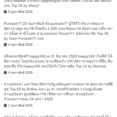
2569 website แจกหนัก ppgheng99.com casino เว็บเปิดใหม่ ทดลอง
เล่น Top 34 by Sheryl
5 กุมภาพันธ์ 2026
Puntaek77 20 กุมภาพันธ์ 69 puntaek77 ผู้ใช้รีวิวกันปากต่อปาก
อัตราจ่ายสูง สมาชิกใหม่รับ 1,500 เกมแท้คุณภาพ คัดสรรอย่างดีบาคา
ร่า สล็อต คาสิโนสด หวย แทงบอล ปั่นแตก77 สมัครสมาชิก Top 36
by Sven Puntaek77.com
4 กุมภาพันธ์ 2026
สล็อตเครดิตฟรี happy168.ai 21 มีนาคม 2569 happy168 เว็บที่ทำให้
มีความสุข ไม่ทุกข์แน่นอน ชวนเพื่อนรับ 100 อัตราจ่ายสูงกว่าที่อื่น คืน
ยอดเสีย 5% happy168 ถอนได้จริง ไม่ขายฝัน Top 14 by Marissa
4 กุมภาพันธ์ 2026
สวนสุนันทา มหาวิทยาลัยราชภัฏ ผลิตบุคลากรคุณภาพ สู่ตลาดงานที่ดี
สุด Top 53 by Brittny ssru.ac.th เกณฑ์รับสมัคร งานปฐมนิเทศ
สวนสุนันทา ศูนย์พัฒนาวิชาชีพทางการศึกษา สวนสุนันทา
กำหนดการสอบ 24 มกรา 2026
1 กุมภาพันธ์ 2026
พนัน fullslotpg สล็อตแจกฟรีสปิน เยอะจริง เกมฮิตครบ เน้นจ่ายไวไม่