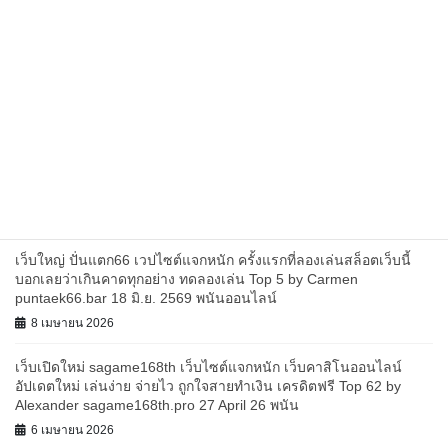
17 เมษายน 2026
เครดิตฟรี เว็บตรง ทำกำไร ให้คนไทย คนรักปั่น ห้ามพลาด รีวิวเพจ 5
ดาว ไม่มีหน้าม้า คาสิโนออนไลน์ระดับ VIP เครดิตฟรี เศรษฐกิจแบบนี้
ต้อง เฮงจริง168 Top 39 by Noble hengjing168b.com 30 April 2569
16 เมษายน 2026
Jinda55 ทางสู่ชัยชนะด้วยเครื่องมืออัจฉริยะ Top 11 by Leroy
jin55.win สมาชิกใหม่รับ 50% โปรเด็ด ใครก็เล่นได้ บาคาร่า สล็อต ยิง
ปลา สล็อต55 เล่นที่นี่ รวยเร็ว ไม่ขายฝัน 24 มิถุนา 2569
16 เมษายน 2026
เว็บใหญ่ ปั่นแตก66 เวปไซต์แจกหนัก ครั้งแรกที่ลองเล่นสล็อตเว็บนี้
บอกเลยว่าเกินคาดทุกอย่าง ทดลองเล่น Top 5 by Carmen
puntaek66.bar 18 มิ.ย. 2569 พนันออนไลน์
8 เมษายน 2026
เว็บเปิดใหม่ sagame168th เว็บไซต์แจกหนัก เว็บคาสิโนออนไลน์
อัปเดตใหม่ เล่นง่าย จ่ายไว ถูกใจสายทำเงิน เครดิตฟรี Top 62 by
Alexander sagame168th.pro 27 April 26 พนัน
6 เมษายน 2026