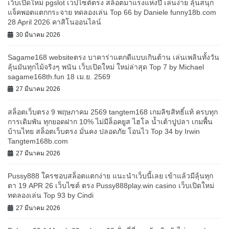
เว็บเปิดใหม่ pgslot เวปไซต์ตรง สล็อตมาแรงแห่งปี เล่นง่าย ลุ้นสนุก
แจ็คพอตแตกกระจาย ทดลองเล่น Top 66 by Daniele funny18b.com
28 April 2026 คาสิโนออนไลน์
30 มีนาคม 2026
Sagame168 websiteตรง บาคาร่าแตกดีแบบเกินต้าน เล่นเพลินทั้งวัน
ลุ้นมันทุกไม้จริงๆ พนัน เว็บเปิดใหม่ ใหม่ล่าสุด Top 7 by Michael
sagame168th.fun 18 เม.ย. 2569
27 มีนาคม 2026
สล็อตเว็บตรง 9 พฤษภาคม 2569 tangtem168 เกมลิขสิทธิ์แท้ ครบทุก
การเดิมพัน ทุกยอดฝาก 10% ไม่มีล็อคยูส ไฮโล น้ำเต้าปูปลา เกมพื้น
บ้านไทย สล็อตเว็บตรง มั่นคง ปลอดภัย โอนไว Top 34 by Irwin
Tangtem168b.com
27 มีนาคม 2026
Pussy888 ใครชอบสล็อตแตกง่าย แนะนำเว็บนี้เลย เข้าแล้วมีลุ้นทุก
ตา 19 APR 26 เว็บไซต์ ตรง Pussy888play.win casino เว็บเปิดใหม่
ทดลองเล่น Top 93 by Cindi
27 มีนาคม 2026