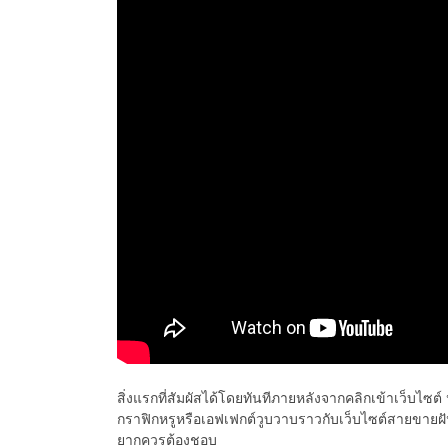
สิ่งแรกที่สัมผัสได้โดยทันทีภายหลังจากคลิกเข้าเว็บไซต์ 
กราฟิกหรูหรือเอฟเฟกต์วูบวาบราวกับเว็บไซต์สายขายฝันท
ยากควรต้องชอบ