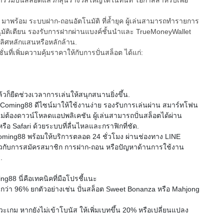
ร่วมปั่นสล็อตแล้วก็ลุ้นรางวัลใหญ่ได้ในทันที โอกาสสำหรับเพื่อ
 มาพร้อม ระบบฝาก-ถอนอัตโนมัติ ที่ล้ำยุค ผู้เล่นสามารถทำรายการ
นุมัติเตียน รองรับการฝากผ่านแบงค์ชั้นนำและ TrueMoneyWallet
็นเลิศหลักแสนหรือหลักล้าน.
ที่เพิ่มความคุ้มราคาให้กับการปั่นสล็อต ได้แก่:
้วก็ยืดช่วงเวลาการเล่นให้สนุกสนานยิ่งขึ้น.
ต Coming88 ดีไซน์มาให้ใช้งานง่าย รองรับการเล่นผ่าน สมาร์ทโฟน
ไม่ต้องดาวน์โหลดแอปพลิเคชัน ผู้เล่นสามารถปั่นสล็อตได้ผ่าน
ือ Safari ด้วยระบบที่ลื่นไหลและกราฟิกที่ชัด.
ming88 พร้อมให้บริการตลอด 24 ชั่วโมง ผ่านช่องทาง LINE
่ยวกับการสมัครสมาชิก การฝาก-ถอน หรือปัญหาด้านการใช้งาน
.
88 นี่คือเทคนิคที่มือโปรชี้แนะ
ยสูงกว่า 96% ยกตัวอย่างเช่น ปั่นสล็อต Sweet Bonanza หรือ Mahjong
ังหวะเกม หากยังไม่เข้าโบนัส ให้เพิ่มเบทขึ้น 20% หรือเปลี่ยนแปลง