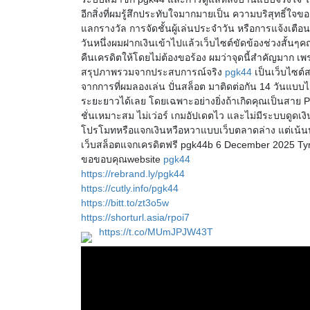
อีกสิ่งที่ผมรู้สึกประทับใจมากมายเป็น ความบริสุทธิ์
แลกรางวัล การจัดชั้นผู้เล่นประจำวัน หรือการแจ้งเตือนเ
วันหนึ่งผมฝากเงินเข้าไปแล้วเว็บไซต์ขัดข้องช่วงสั้น
คืนเครดิตให้โดยไม่ต้องขอร้อง ผมว่าจุดนี้สำคัญมาก เพรา
สรุปภาพรวมจากประสบการณ์จริง
pgk44
เป็นเว็บไซต์
จากการที่ผมลองเล่น ปั่นสล็อต มาติดต่อกัน 14 วันแบบไม
ระยะยาวได้เลย โดยเฉพาะอย่างยิ่งถ้าเกิดคุณเป็นสาย PG
ชั่นเหมาะสม ไม่เว่อร์ เกมอัปเดตไว และไม่มีระบบดูดเงิน
โปรโมทหรือแจกเงินหวือหวาแบบเว็บตลาดล่าง แต่เน้
เว็บสล็อตแจกเครดิตฟรี pgk44b 6 December 2025 Ty
ขอขอบคุณwebsite
pgk44
https://rebrand.ly/pgk44
https://cutly.info/pgk44
https://bitt.to/zt3o5w
https://shorturl.asia/rpoi7
https://t.co/MUmJPJW43T