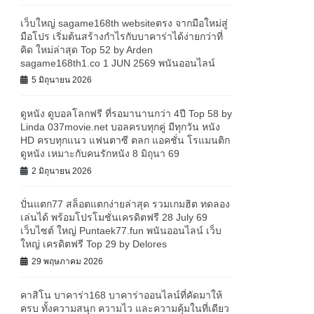
เว็บใหญ่ sagame168th websiteตรง จากมือใหม่สู่
มือโปร เริ่มต้นสร้างกำไรกับบาคาร่าได้ง่ายกว่าที่
คิด ใหม่ล่าสุด Top 52 by Arden
sagame168th1.co 1 JUN 2569 พนันออนไลน์
5 มิถุนายน 2026
ดูหนัง ดูบอลโลกฟรี ที่รอมานานกว่า 4ปี Top 58 by
Linda 037movie.net บอลครบทุกคู่ มีทุกวัน หนัง
HD ครบทุกแนว แฟนตาซี ตลก แอคชั่น โรแมนติก
ดูหนัง เหมาะกับคนรักหนัง 8 มิถุนา 69
2 มิถุนายน 2026
ปั่นแตก77 สล็อตแตกง่ายล่าสุด รวมเกมฮิต ทดลอง
เล่นได้ พร้อมโปรโมชั่นเครดิตฟรี 28 July 69
เว็บไซต์ ใหญ่ Puntaek77.fun พนันออนไลน์ เว็บ
ใหญ่ เครดิตฟรี Top 29 by Delores
29 พฤษภาคม 2026
คาสิโน บาคาร่า168 บาคาร่าออนไลน์ที่คัดมาให้
ครบ ทั้งความสนุก ความไว และความคุ้มในที่เดียว