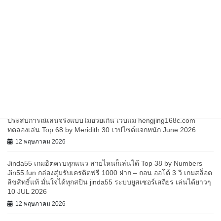
ครบทุกการเดิมพัน แนะนำเพื่อนรายได้หลักแสน โบนัสแตกง่าย หัว
แถววงการเกม tangtem168 เว็บโหงวเฮ้งดี เล่นแล้วรวย Top 17 by
Dacia tangtem168c.com
13 พฤษภาคม 2026
Pussy888fun pussy888fun.live 3 มิถุนา 69 pussy888fun ลงทุนได้
แบบ ไม่มีเงื่อนไข คืนยอดเสีย 10% ฝาก-ถอน 3 วิ 10 ล้าน ก็ถอนได้
pussy888 มาตรฐานระดับสากล Top 56 by Erica
13 พฤษภาคม 2026
casino online hengjing168 สล็อตแตกง่ายมีจริงไหม รีวิวจาก
ประสบการณ์เล่นจริงแบบไม่อวยเกิน เว็บแม่ hengjing168c.com
ทดลองเล่น Top 68 by Meridith 30 เวปไซต์แจกหนัก June 2026
12 พฤษภาคม 2026
Jinda55 เกมฮิตครบทุกแนว สายไหนก็เล่นได้ Top 38 by Numbers
Jin55.fun กล่องสุ่มรับเครดิตฟรี 1000 ฝาก – ถอน ออโต้ 3 วิ เกมสล็อต
ลิขสิทธิ์แท้ มั่นใจได้ทุกสปิน jinda55 ระบบยูสเซอร์เสถียร เล่นได้ยาวๆ
10 JUL 2026
12 พฤษภาคม 2026