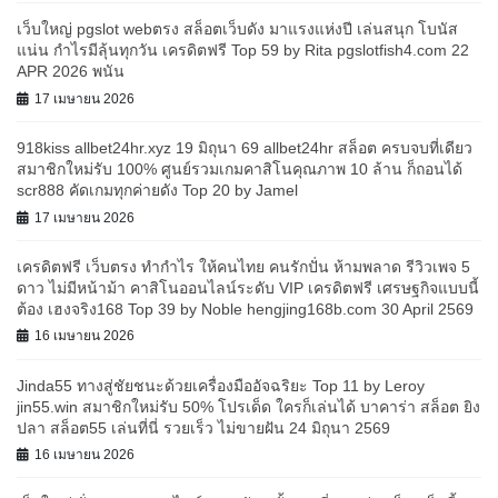
เว็บใหญ่ pgslot webตรง สล็อตเว็บดัง มาแรงแห่งปี เล่นสนุก โบนัส
แน่น กำไรมีลุ้นทุกวัน เครดิตฟรี Top 59 by Rita pgslotfish4.com 22
APR 2026 พนัน
17 เมษายน 2026
918kiss allbet24hr.xyz 19 มิถุนา 69 allbet24hr สล็อต ครบจบที่เดียว
สมาชิกใหม่รับ 100% ศูนย์รวมเกมคาสิโนคุณภาพ 10 ล้าน ก็ถอนได้
scr888 คัดเกมทุกค่ายดัง Top 20 by Jamel
17 เมษายน 2026
เครดิตฟรี เว็บตรง ทำกำไร ให้คนไทย คนรักปั่น ห้ามพลาด รีวิวเพจ 5
ดาว ไม่มีหน้าม้า คาสิโนออนไลน์ระดับ VIP เครดิตฟรี เศรษฐกิจแบบนี้
ต้อง เฮงจริง168 Top 39 by Noble hengjing168b.com 30 April 2569
16 เมษายน 2026
Jinda55 ทางสู่ชัยชนะด้วยเครื่องมืออัจฉริยะ Top 11 by Leroy
jin55.win สมาชิกใหม่รับ 50% โปรเด็ด ใครก็เล่นได้ บาคาร่า สล็อต ยิง
ปลา สล็อต55 เล่นที่นี่ รวยเร็ว ไม่ขายฝัน 24 มิถุนา 2569
16 เมษายน 2026