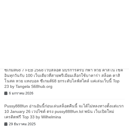
London45 24 February 2026 london45 คาสิโนจากเมืองผู้ดี แต่ลุ้น
หนักทุกสปิน สมัครใหม่รับ 300% ฝากถอน ไม่มีขั่นต่ำ หวย บอล บาคา
ร่า ยิงปลา สล็อต เว็บสล็อต สมัครเร็ว เล่นลื่น จ่ายจริง Top 92 by
Aleisha london45.one
7 มกราคม 2026
สล็อต55 เครดิตฟรีก็มี โปรฝากก็มา รวมค่าย สล็อตแน่น คาสิโนครบ
จบที่เดียว 24 มี.ค. 2026 เวปไซต์ ตรง bng55.one พนันออนไลน์ เว็บ
แม่ เครดิตฟรี Top 49 by Hannelore
7 มกราคม 2026
ซีเกมส์68 7 FEB 2568 เว็บสล็อต มีบริการครบ กีฬา หวย คาสิโน เช็ค
อินทุกวันรับ 100 เว็บเดียวที่สายพรีเมียมเลือกใช้บาคาร่า สล็อต คาสิ
โนสด หวย แทงบอล ซีเกมส์68 ยกระดับไลฟ์สไตล์ แค่เล่นเว็บนี้ Top
23 by Tangela S68hub.org
6 มกราคม 2026
Pussy888fun อ่านอันนี้ก่อนเล่นสล็อตคืนนี้ จะได้ไม่หลงทางตั้งแต่แรก
10 January 26 เวปไซต์ ตรง pussy888fun.lol พนัน เว็บเปิดใหม่
เครดิตฟรี Top 33 by Wilhelmina
29 ธันวาคม 2025