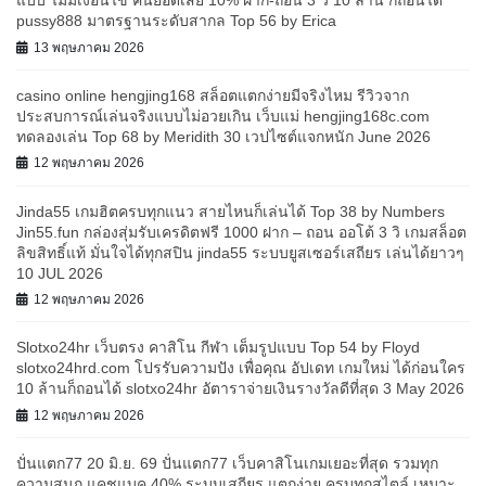
pussy888 มาตรฐานระดับสากล Top 56 by Erica
13 พฤษภาคม 2026
casino online hengjing168 สล็อตแตกง่ายมีจริงไหม รีวิวจาก
ประสบการณ์เล่นจริงแบบไม่อวยเกิน เว็บแม่ hengjing168c.com
ทดลองเล่น Top 68 by Meridith 30 เวปไซต์แจกหนัก June 2026
12 พฤษภาคม 2026
Jinda55 เกมฮิตครบทุกแนว สายไหนก็เล่นได้ Top 38 by Numbers
Jin55.fun กล่องสุ่มรับเครดิตฟรี 1000 ฝาก – ถอน ออโต้ 3 วิ เกมสล็อต
ลิขสิทธิ์แท้ มั่นใจได้ทุกสปิน jinda55 ระบบยูสเซอร์เสถียร เล่นได้ยาวๆ
10 JUL 2026
12 พฤษภาคม 2026
Slotxo24hr เว็บตรง คาสิโน กีฬา เต็มรูปแบบ Top 54 by Floyd
slotxo24hrd.com โปรรับความปัง เพื่อคุณ อัปเดท เกมใหม่ ได้ก่อนใคร
10 ล้านก็ถอนได้ slotxo24hr อัตาราจ่ายเงินรางวัลดีที่สุด 3 May 2026
12 พฤษภาคม 2026
ปั่นแตก77 20 มิ.ย. 69 ปั่นแตก77 เว็บคาสิโนเกมเยอะที่สุด รวมทุก
ความสนุก แคชแบค 40% ระบบเสถียร แตกง่าย ครบทุกสไตล์ เหมาะ