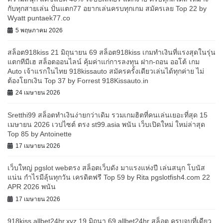
กับทุกสายเล่น ปั่นแตก77 อยากเล่นครบทุกเกม สมัครเลย Top 22 by
Wyatt puntaek77.co
5 พฤษภาคม 2026
สล็อต918kiss 21 มิถุนายน 69 สล็อต918kiss เกมทำเงินที่แรงสุดในรุ่น
แตกทีมีเฮ สล็อตออนไลน์ คุ้มค่าแก่การลงทุน ฝาก-ถอน ออโต้ เกม
Auto เจ้าแรกในไทย 918kissauto สมัครครั้งเดียวเล่นได้ทุกค่าย ไม่
ต้องโยกเงิน Top 37 by Forrest 918Kissauto.in
24 เมษายน 2026
Sretthi99 สล็อตทำเงินง่ายกว่าเดิม รวมเกมฮิตที่คนเล่นเยอะที่สุด 15
เมษายน 2026 เวปไซต์ ตรง st99.asia พนัน เว็บเปิดใหม่ ใหม่ล่าสุด
Top 85 by Antoinette
17 เมษายน 2026
เว็บใหญ่ pgslot webตรง สล็อตเว็บดัง มาแรงแห่งปี เล่นสนุก โบนัส
แน่น กำไรมีลุ้นทุกวัน เครดิตฟรี Top 59 by Rita pgslotfish4.com 22
APR 2026 พนัน
17 เมษายน 2026
918kiss allbet24hr.xyz 19 มิถุนา 69 allbet24hr สล็อต ครบจบที่เดียว