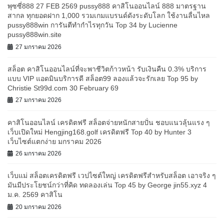
พุซซี่888 27 FEB 2569 pussy888 คาสิโนออนไลน์ 888 มาตรฐาน
สากล ทุกยอดฝาก 1,000 รวมเกมแบรนด์ดังระดับโลก ใช้งานลื่นไหล
pussy888win การันตีทำกำไรทุกวัน Top 34 by Lucienne
pussy888win.site
27 มกราคม 2026
สล็อต คาสิโนออนไลน์ที่จะพาชีวิตก้าวหน้า รับเงินคืน 0.3% บริการ
แบบ VIP แอดมินบริการดี สล็อต99 ลองแล้วจะรักเลย Top 95 by
Christie St99d.com 30 February 69
27 มกราคม 2026
คาสิโนออนไลน์ เครดิตฟรี สล็อตจ่ายหนักสายปั่น ชอบแนวลุ้นแรง ๆ
เว็บเปิดใหม่ Hengjing168.golf เครดิตฟรี Top 40 by Hunter 3
เว็บไซต์แตกง่าย มกราคม 2026
26 มกราคม 2026
เว็บแม่ สล็อตเครดิตฟรี เวปไซต์ใหญ่ เครดิตฟรีสำหรับสล็อต เอาจริง ๆ
มันมีประโยชน์กว่าที่คิด ทดลองเล่น Top 45 by George jin55.xyz 4
ม.ค. 2569 คาสิโน
20 มกราคม 2026