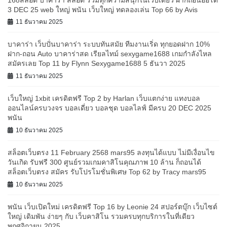
3 DEC 25 web ใหญ่ พนัน เว็บใหญ่ ทดลองเล่น Top 66 by Avis
11 ธันวาคม 2025
บาคาร่า เว็บปั่นบาคาร่า ระบบทันสมัย ทีมงานเริ่ด ทุกยอดฝาก 10%
ฝาก-ถอน Auto บาคาร่าสด เรียลไทม์ sexygame1688 เกมกำลังไหล
สมัครเลย Top 11 by Flynn Sexygame1688 5 ธันวา 2025
11 ธันวาคม 2025
เว็บใหญ่ 1xbit เครดิตฟรี Top 2 by Harlan เว็บแตกง่าย แทงบอล
ออนไลน์ครบวงจร บอลเดี่ยว บอลชุด บอลไลฟ์ มีครบ 20 DEC 2025
พนัน
10 ธันวาคม 2025
สล็อตเว็บตรง 11 February 2568 mars95 ลงทุนได้แบบ ไม่มีเงื่อนไข
วันเกิด รับฟรี 300 ศูนย์รวมเกมคาสิโนคุณภาพ 10 ล้าน ก็ถอนได้
สล็อตเว็บตรง สมัคร รับโปรโมชั่นพิเศษ Top 62 by Tracy mars95
10 ธันวาคม 2025
พนัน เว็บเปิดใหม่ เครดิตฟรี Top 16 by Leonie 24 สปอร์ตบุ๊ก เว็บไซต์
ใหญ่ เดิมพัน ง่ายๆ กับ เว็บคาสิโน รวมครบทุกบริการในที่เดียว
พฤศจิกายน 2025