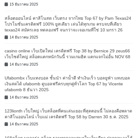
15 ธันวาคม 2025
สล็อตออนไลน์ คาสิโนสด เว็บตรง จากไทย Top 67 by Pam Texas24
โปรโมชั่นเครดิตฟรี 100% ยูสเดียว เล่นได้ทุกเกม ครบจบที่เดียว
texas24 สมัครเลย ทดลองฟรี จนกว่าจะเจอเกมที่ใช่ 10 มกรา 26
14 ธันวาคม 2025
casino online เว็บเปิดใหม่ เครดิตฟรี Top 38 by Bernice 29 zeus66
เว็บไซต์ใหญ่ สล็อตแตกหนักวันนี้ รวมเกมฮิต แตกแจกไม่อั้น NOV 68
14 ธันวาคม 2025
Ufabombx เว็บแทงบอล ชั้นนำ ค่าน้ำดี ทำเงินเร็ว บอลยูฟ่า แทงบอล
เงินสดได้ ufabomb ดูบอลฟรีครบทุกคู่ทั่วโลก Top 67 by Vicente
ufabomb 8 ธันวา 2025
14 ธันวาคม 2025
123lionth เว็บใหญ่ เว็บสล็อตที่คนเล่นเยอะที่สุดตอนนี้ ไม่ลองคือพลาด
คาสิโนออนไลน์ เว็บแม่ เครดิตฟรี Top 58 by Darren 30 ธ.ค. 2025
14 ธันวาคม 2025
168สล็อต บาคาร่า สล็อต รวมทุกความสนุกในเว็บเดียว ฝากถอนออโต้