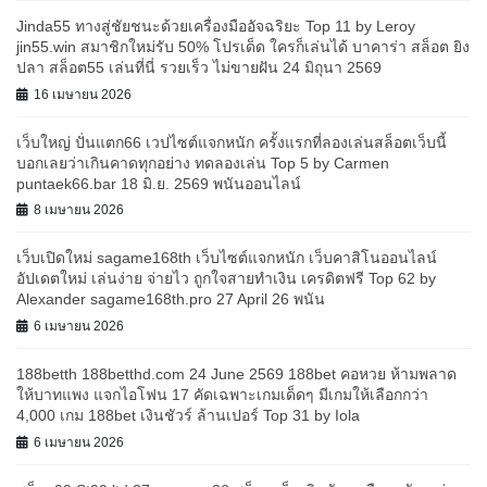
Jinda55 ทางสู่ชัยชนะด้วยเครื่องมืออัจฉริยะ Top 11 by Leroy
jin55.win สมาชิกใหม่รับ 50% โปรเด็ด ใครก็เล่นได้ บาคาร่า สล็อต ยิง
ปลา สล็อต55 เล่นที่นี่ รวยเร็ว ไม่ขายฝัน 24 มิถุนา 2569
16 เมษายน 2026
เว็บใหญ่ ปั่นแตก66 เวปไซต์แจกหนัก ครั้งแรกที่ลองเล่นสล็อตเว็บนี้
บอกเลยว่าเกินคาดทุกอย่าง ทดลองเล่น Top 5 by Carmen
puntaek66.bar 18 มิ.ย. 2569 พนันออนไลน์
8 เมษายน 2026
เว็บเปิดใหม่ sagame168th เว็บไซต์แจกหนัก เว็บคาสิโนออนไลน์
อัปเดตใหม่ เล่นง่าย จ่ายไว ถูกใจสายทำเงิน เครดิตฟรี Top 62 by
Alexander sagame168th.pro 27 April 26 พนัน
6 เมษายน 2026
188betth 188betthd.com 24 June 2569 188bet คอหวย ห้ามพลาด
ให้บาทแพง แจกไอโฟน 17 คัดเฉพาะเกมเด็ดๆ มีเกมให้เลือกกว่า
4,000 เกม 188bet เงินชัวร์ ล้านเปอร์ Top 31 by Iola
6 เมษายน 2026