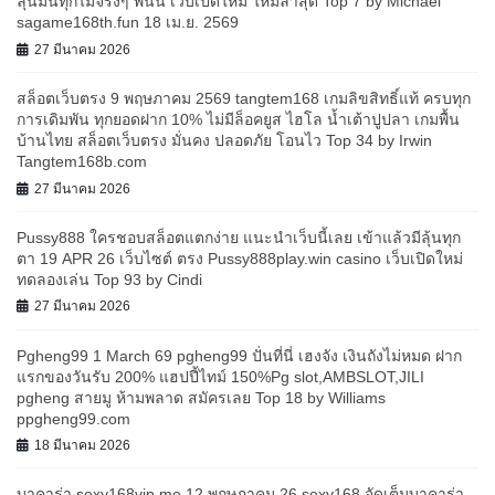
ลุ้นมันทุกไม้จริงๆ พนัน เว็บเปิดใหม่ ใหม่ล่าสุด Top 7 by Michael
sagame168th.fun 18 เม.ย. 2569
27 มีนาคม 2026
สล็อตเว็บตรง 9 พฤษภาคม 2569 tangtem168 เกมลิขสิทธิ์แท้ ครบทุก
การเดิมพัน ทุกยอดฝาก 10% ไม่มีล็อคยูส ไฮโล น้ำเต้าปูปลา เกมพื้น
บ้านไทย สล็อตเว็บตรง มั่นคง ปลอดภัย โอนไว Top 34 by Irwin
Tangtem168b.com
27 มีนาคม 2026
Pussy888 ใครชอบสล็อตแตกง่าย แนะนำเว็บนี้เลย เข้าแล้วมีลุ้นทุก
ตา 19 APR 26 เว็บไซต์ ตรง Pussy888play.win casino เว็บเปิดใหม่
ทดลองเล่น Top 93 by Cindi
27 มีนาคม 2026
Pgheng99 1 March 69 pgheng99 ปั่นที่นี่ เฮงจัง เงินถังไม่หมด ฝาก
แรกของวันรับ 200% แฮปปี้ไทม์ 150%Pg slot,AMBSLOT,JILI
pgheng สายมู ห้ามพลาด สมัครเลย Top 18 by Williams
ppgheng99.com
18 มีนาคม 2026
บาคาร่า sexy168vip.me 12 พฤษภาคม 26 sexy168 จัดเต็มบาคาร่า